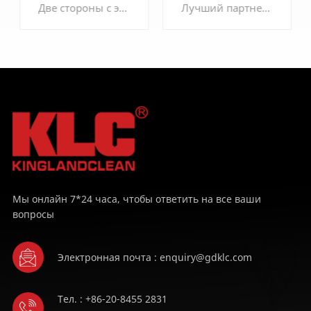
HEPA с ножевой рамкой
гелевый мини-
Две стороны с эпоксидной лицевой защитой для защиты фильтрующего материала.
Лучший партнер ножевой рамы, более эффективная и действенная герметичность.
складчатый фильтр
HEPA / ULPA
УЗНАТЬ
УЗНАТЬ
БОЛЬШЕ
БОЛЬШЕ
Мы онлайн 7*24 часа, чтобы ответить на все ваши
вопросы
Электронная почта : enquiry@gdklc.com
Тел. : +86-20-8455 2831