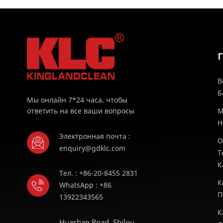
В
Б
Мы онлайн 7*24 часа, чтобы
ответить на все ваши вопросы
М
H
Электронная почта :
О
enquiry@gdklc.com
Т
К
Тел. : +86-20-8455 2831
К
WhatsApp : +86
П
13922343565
К
Huashan Road, Shilou