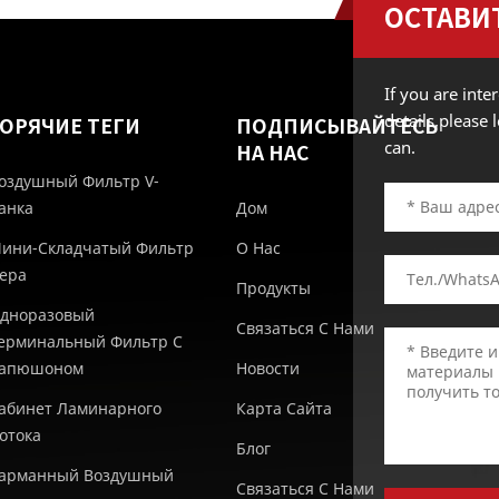
ОСТАВИ
If you are int
details,please
ГОРЯЧИЕ ТЕГИ
ПОДПИСЫВАЙТЕСЬ
can.
НА НАС
оздушный Фильтр V-
анка
Дом
ини-Складчатый Фильтр
О Нас
epa
Продукты
дноразовый
Связаться С Нами
ерминальный Фильтр С
апюшоном
Новости
абинет Ламинарного
Карта Сайта
отока
Блог
арманный Воздушный
Связаться С Нами