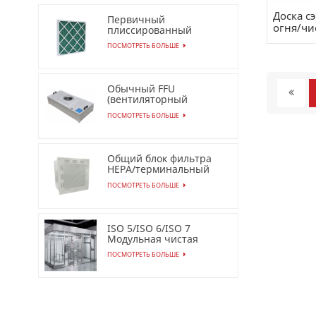
Доска с
Первичный
огня/чи
плиссированный
воздушный фильтр из
ПОСМОТРЕТЬ БОЛЬШЕ
синтетического
волокна для
промышленного
применения
Обычный FFU
(вентиляторный
фильтр) для чистых
ПОСМОТРЕТЬ БОЛЬШЕ
помещений AC/EC
Общий блок фильтра
HEPA/терминальный
модуль HEPA
ПОСМОТРЕТЬ БОЛЬШЕ
ISO 5/ISO 6/ISO 7
Модульная чистая
комната
ПОСМОТРЕТЬ БОЛЬШЕ