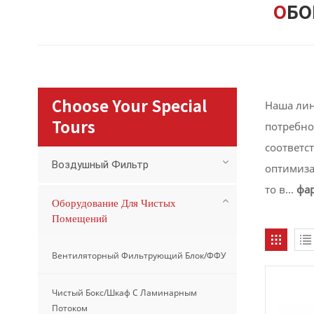
ОБ
Наша лин
Choose Your Special
потребно
Tours
соответс
Воздушный Фильтр
оптимиза
то в...
фар
Оборудование Для Чистых
Помещений
Вентиляторный Фильтрующий Блок/ФФУ
Чистый Бокс/шкаф С Ламинарным
Потоком