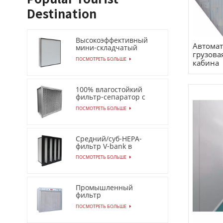
Destination
Высокоэффективный
Автомат
мини-складчатый
грузова
фильтр с низким
ПОСМОТРЕТЬ БОЛЬШЕ
кабина
перепадом давления
(HEPA/ULPA)
100% влагостойкий
фильтр-сепаратор с
бесконечной
ПОСМОТРЕТЬ БОЛЬШЕ
прокладкой
Средний/суб-HEPA-
фильтр V-bank в
пластиковой рамке
ПОСМОТРЕТЬ БОЛЬШЕ
Промышленный
фильтр
электростатического
ПОСМОТРЕТЬ БОЛЬШЕ
осадителя для
воздухоочистителя Эсп