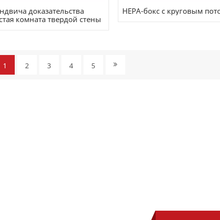
эндвича доказательства
HEPA-бокс с круговым пот
стая комната твердой стены
1
2
3
4
5