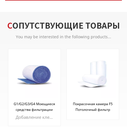
СОПУТСТВУЮЩИЕ ТОВАРЫ
You may be interested in the following products...
G1/G2/G3/G4 Моющиеся
Покрасочная камера F5
средства фильтрации
Потолочный фильтр
воздуха Синтетические
Крышный
Добавление клея и усиление твердости, повышенная пылеемкость, структура и защита от экструзии могут использоваться много раз после уборки пылесосом или чистки.
волокна Рулон
фильтрующий
воздухозаборного
материал 560 г 600 г