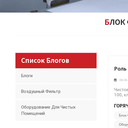
БЛОК
Список Блогов
Роль
Блоги
Oct 24,
Чисто
Воздушный Фильтр
100, к
этих 
Эконо
ГОРЯЧ
Оборудование Для Чистых
обслу
Помещений
высок
Блок
чисты
Обор
вытяж