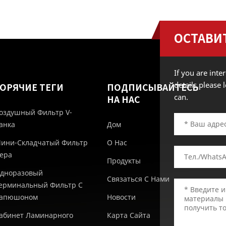
ОСТАВИ
If you are int
details,please
ГОРЯЧИЕ ТЕГИ
ПОДПИСЫВАЙТЕСЬ
can.
НА НАС
оздушный Фильтр V-
анка
Дом
ини-Складчатый Фильтр
О Нас
epa
Продукты
дноразовый
Связаться С Нами
ерминальный Фильтр С
апюшоном
Новости
абинет Ламинарного
Карта Сайта