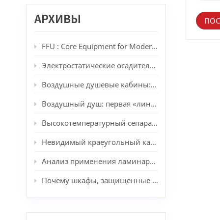
обслу
раздел
АРХИВЫ
ПОС
давлен
необхо
особен
FFU : Core Equipment for Modern Cleanrooms
разли
резул
Электростатические осадители против HEPA-фильтров: когда моющаяся фильтрация превосходит одноразовые фильтрующие материалы.
места 
FFU п
помещ
Воздушные душевые кабины: «хранители» чистых помещений.
помещ
строи
Воздушный душ: первая «линия защиты от очистки» для чистых помещений.
чисты
модиф
Высокотемпературный сепараторный фильтр KLC, выдерживающий температуру до 450°C: решение проблем высокотемпературной фильтрации в покраске распылением и автомобильной промышленности.
матер
чистог
Невидимый краеугольный камень: технологии чистых помещений, отрасль и будущие тенденции.
источ
инвес
Анализ применения ламинарных боксов в различных отраслях промышленности: от основных принципов до практических сценариев.
очист
больш
Почему шкафы, защищенные от пыли, необходимы в чистых помещениях?
разви
коррек
допол
устра
для к