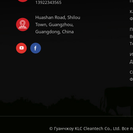
П
13922343565
К
Huashan Road, Shilou
Ф
Town, Guangzhou,
П
Guangdong, China
В
Т
И
Д
С
Ф
© Гуанчжоу KLC Cleantech Co., Ltd. Все