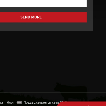
SEND MORE
|
Поддерживается сеть IPv6
та
блог