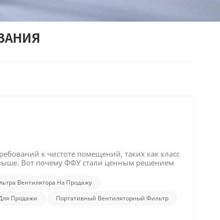
ОВАНИЯ
ебований к чистоте помещений, таких как класс
аже выше. Вот почему ФФУ стали ценным решением
 помещениях. Основные преимущества: 1.
 и решить проблему ограниченного доступа для
льтра Вентилятора На Продажу
беспечения технологического процесса в
оксы класса 100 или даже 10, над потолками
 Для Продажи
Портативный Вентиляторный Фильтр
воды. Эти воздуховоды, наряду с приточными и
 затрудняя доступ для технического