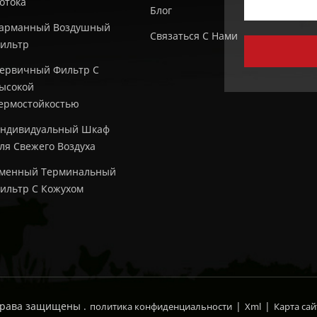
отока
Блог
арманный Воздушный
Связаться С Нами
ильтр
ервичный Фильтр С
ысокой
ермостойкостью
ндивидуальный Шкаф
ля Свежего Воздуха
менный Терминальный
ильтр С Кожухом
 права защищены .
|
|
политика конфиденциальности
Xml
Карта сай