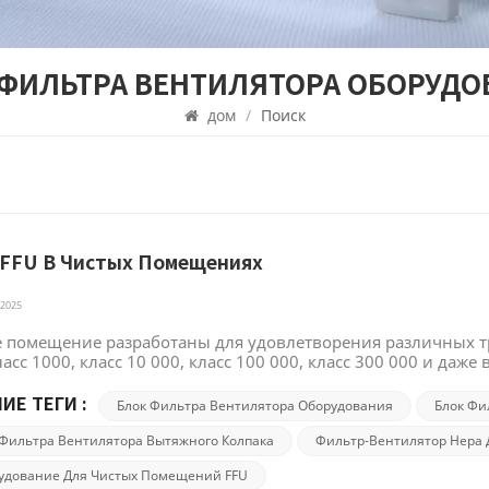
 ФИЛЬТРА ВЕНТИЛЯТОРА ОБОРУД
дом
/
Поиск
 FFU В Чистых Помещениях
 2025
е помещение разработаны для удовлетворения различных тр
ласс 1000, класс 10 000, класс 100 000, класс 300 000 и д
проблем. FFU может эффективно решать проблемы в чистых
мия пространства – FFU позволяет сэкономить пространство
ИЕ ТЕГИ :
Блок Фильтра Вентилятора Оборудования
Блок Фи
живания над потолками чистых помещений. Поскольку для о
окачественных чистых помещениях требуются ламинарные б
 Фильтра Вентилятора Вытяжного Колпака
Фильтр-Вентилятор Hepa
х помещений устанавливаются большие приточные воздухо
удование Для Чистых Помещений FFU
ными воздуховодами, занимают значительное пространство,