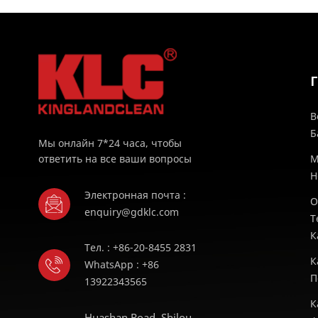
В
Б
Мы онлайн 7*24 часа, чтобы
ответить на все ваши вопросы
М
H
Электронная почта :
О
enquiry@gdklc.com
Т
К
Тел. : +86-20-8455 2831
К
WhatsApp : +86
П
13922343565
К
Huashan Road, Shilou