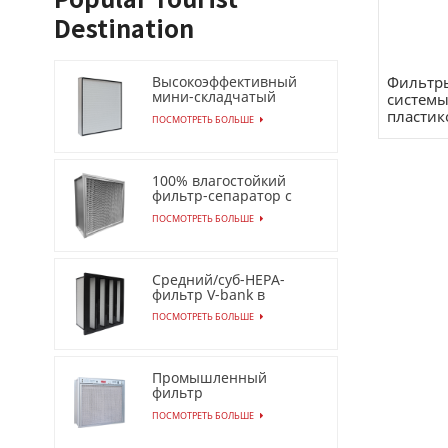
Destination
Фильтр
Высокоэффективный
мини-складчатый
системы
фильтр с низким
пластик
ПОСМОТРЕТЬ БОЛЬШЕ
перепадом давления
(HEPA/ULPA)
100% влагостойкий
фильтр-сепаратор с
бесконечной
ПОСМОТРЕТЬ БОЛЬШЕ
прокладкой
Средний/суб-HEPA-
фильтр V-bank в
пластиковой рамке
ПОСМОТРЕТЬ БОЛЬШЕ
Промышленный
фильтр
электростатического
ПОСМОТРЕТЬ БОЛЬШЕ
осадителя для
воздухоочистителя Эсп