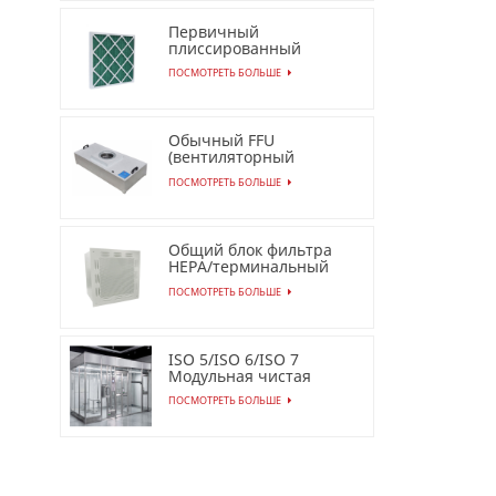
Первичный
плиссированный
воздушный фильтр из
ПОСМОТРЕТЬ БОЛЬШЕ
синтетического
волокна для
промышленного
применения
Обычный FFU
(вентиляторный
фильтр) для чистых
ПОСМОТРЕТЬ БОЛЬШЕ
помещений AC/EC
Общий блок фильтра
HEPA/терминальный
модуль HEPA
ПОСМОТРЕТЬ БОЛЬШЕ
ISO 5/ISO 6/ISO 7
Модульная чистая
комната
ПОСМОТРЕТЬ БОЛЬШЕ