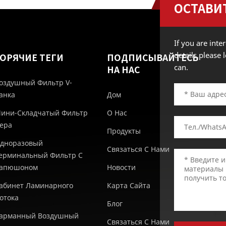
ОСТАВИ
If you are int
details,please
ГОРЯЧИЕ ТЕГИ
ПОДПИСЫВАЙТЕСЬ
can.
НА НАС
оздушный Фильтр V-
анка
Дом
ини-Складчатый Фильтр
О Нас
epa
Продукты
дноразовый
Связаться С Нами
ерминальный Фильтр С
апюшоном
Новости
абинет Ламинарного
Карта Сайта
отока
Блог
арманный Воздушный
Связаться С Нами